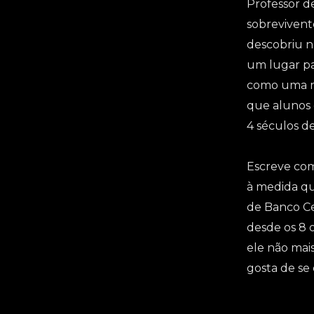
Professor de
sobrevivent
descobriu n
um lugar pa
como uma m
que alunos
4 séculos de
Escreve com
à medida qu
de Banco Ce
desde os 8 
ele não mais
gosta de se