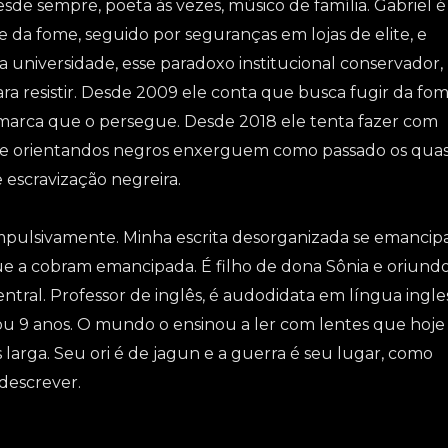
sde sempre, poeta às vezes, músico de família. Gabriel é
e da fome, seguido por seguranças em lojas de elite, e
a universidade, esse paradoxo institucional conservador,
ra resistir. Desde 2009 ele conta que busca fugir da fom
arca que o persegue. Desde 2018 ele tenta fazer com
 e orientandos negros enxerguem como passado os qua
 escravização negreira.
pulsivamente. Minha escrita desorganizada se emancip
e a cobram emancipada. É filho de dona Sônia e oriund
ntral. Professor de inglês, é audodidata em língua ingle
ou 9 anos. O mundo o ensinou a ler com lentes que hoje
 larga. Seu ori é de jagun e a guerra é seu lugar, como
 descrever.